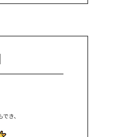
園
もでき、